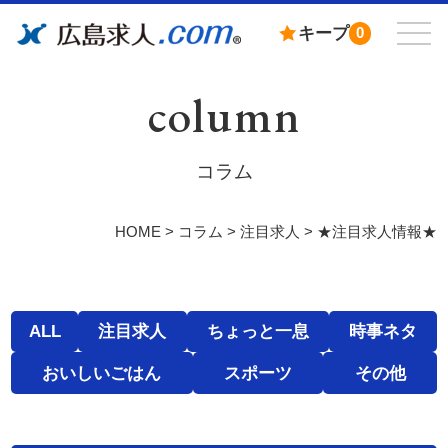
キープ
0
column
コラム
HOME
>
コラム
>
注目求人
>
★注目求人情報★
ALL
注目求人
ちょっと一息
時事ネタ
おいしいごはん
スポーツ
その他