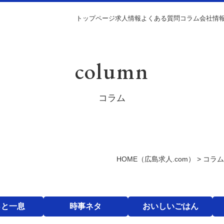
トップページ
求人情報
よくある質問
コラム
会社情
column
コラム
HOME
（広島求人.com）
>
コラム
っと一息
時事ネタ
おいしいごはん