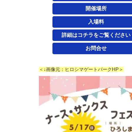
開催場所
入場料
詳細はコチラをご覧ください
お問合せ
＜↓画像元：ヒロシマゲートパークHP＞