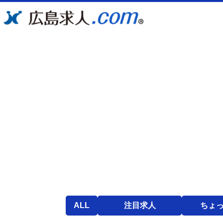
ALL
注目求人
ちょ