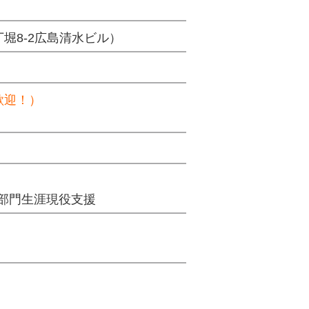
堀8-2広島清水ビル）
歓迎！）
。
部門生涯現役支援