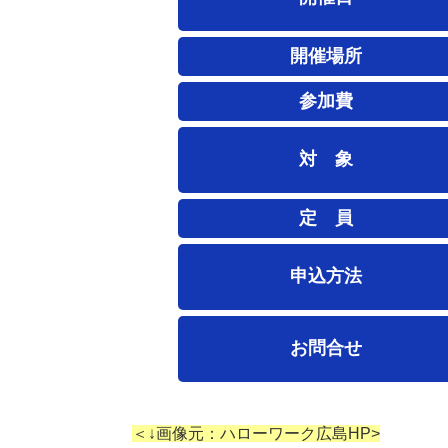
開催場所
参加費
対 象
定 員
申込方法
お問合せ
＜↓画像元：ハローワーク広島HP>