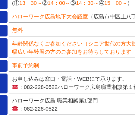
(①
13：30～
②
14：00～
③
14：30～
④
15：00～
）
ハローワーク広島地下大会議室
（広島市中区上八丁
無料
年齢関係なくご参加ください（シニア世代の方大
幅広い年齢層の方のご参加をお待ちしております
事前予約制
お申し込みは窓口・電話・WEBにて承ります。
：
082-228-0522
ハローワーク広島職業相談第１
ハローワーク広島 職業相談第1部門
：
082-228-0522