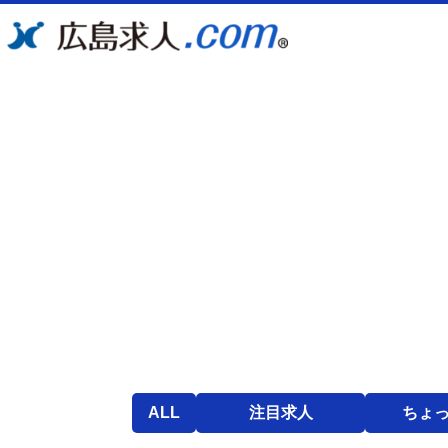
ALL
注目求人
ちょ