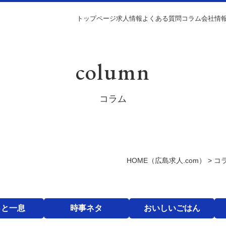
トップページ
求人情報
よくある質問
コラム
会社情
column
コラム
HOME
（広島求人.com）
>
コ
っと一息
時事ネタ
おいしいごはん