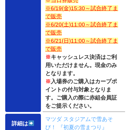
※当日券販売
※6/19(金)15:30～試合終了ま
で販売
※6/20(土)11:00～試合終了ま
で販売
※6/21(日)11:00～試合終了ま
で販売
※
キャッシュレス決済はご利
用いただけません。現金のみ
となります。
※
入場券のご購入はカープポ
イントの付与対象となりま
す。ご購入の際に赤組会員証
をご提示ください。
マツダ スタジアムで雪あそ
詳細は
び！ 『初夏の雪まつり』