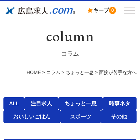
キープ
0
column
コラム
HOME
>
コラム
>
ちょっと一息
>
面接が苦手な方へ
ALL
注目求人
ちょっと一息
時事ネタ
おいしいごはん
スポーツ
その他