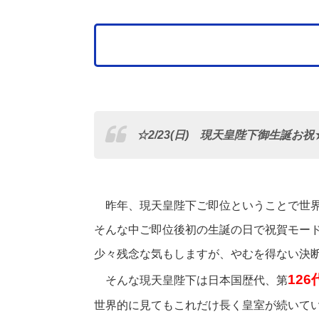
☆2/23(日) 現天皇陛下御生誕お祝
昨年、現天皇陛下ご即位ということで世界
そんな中ご即位後初の生誕の日で祝賀モー
少々残念な気もしますが、やむを得ない決
126
そんな現天皇陛下は日本国歴代、第
世界的に見てもこれだけ長く皇室が続いて