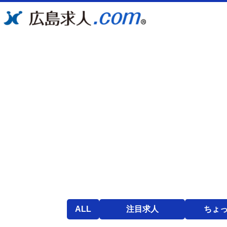
ALL
注目求人
ちょ