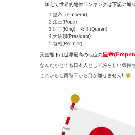
加えて世界的地位ランキングは下記の通
1.皇帝（Emperor)
2.法王(Pope)
3.国王(King)、女王(Queen)
4.大統領(President)
5.首相(Premier)
皇帝(Empero
天皇陛下は世界最高の地位の
なんだかとても日本人として誇らしい気持
これからも両陛下から目が離せません!