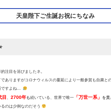
天皇陛下ご生誕お祝にちなみ
★
的注目を浴びましたネ。
ドでありますがコロナウィルスの蔓延により一般参賀も自粛と
断ですよね…
代目
2700年
「万世一系」
、
も
続いている、世界で唯一
を貫
いるのは少例なのだそう