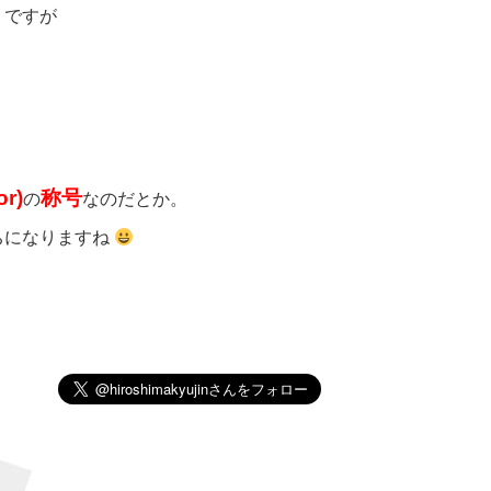
りですが
r)
称号
の
なのだとか。
ちになりますね