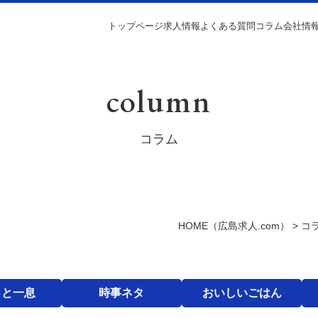
トップページ
求人情報
よくある質問
コラム
会社情
column
コラム
HOME
（広島求人.com）
>
コ
っと一息
時事ネタ
おいしいごはん