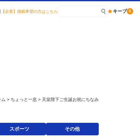
キープ
0
報
【企業】掲載希望の方はこちら
ラム
>
ちょっと一息
>
天皇陛下ご生誕お祝にちなみ
スポーツ
その他