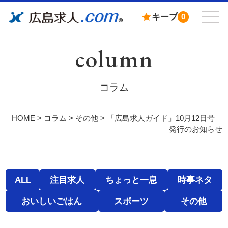
キープ
0
column
コラム
HOME
>
コラム
>
その他
>
「広島求人ガイド」10月12日号
発行のお知らせ
ALL
注目求人
ちょっと一息
時事ネタ
おいしいごはん
スポーツ
その他