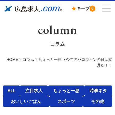
キープ
0
column
コラム
HOME
>
コラム
>
ちょっと一息
>
今年のハロウィンの日は満
月だ！！
ALL
注目求人
ちょっと一息
時事ネタ
おいしいごはん
スポーツ
その他