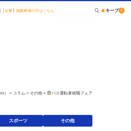
キープ
0
報
【企業】掲載希望の方はこちら
om）
>
コラム
>
その他
>
バス運転者就職フェア
スポーツ
その他