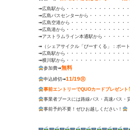
➟
広島駅から・・・
・・・・・・・・・・
➟
広島バスセンターから・・・
・・・・・
➟
広島空港から・・・
・・・・・・・・・
➟
広島港から・・・
・・・・・・・・・・
➟
アストラムライン本通駅から・・・
・・
➟
（シェアサイクル「ぴーすくる」：ポート
➟
広島駅から・・・
・・・・・・・・・・
➟
横川駅から・・・
・・・・・・・・・・
無料
参加費➟
11/19㊐
申込締切➟
事前エントリーでQUOカードプレゼント
事業者ブースには路線バス・高速バス・
事前予約不要！ぜひお越しください！