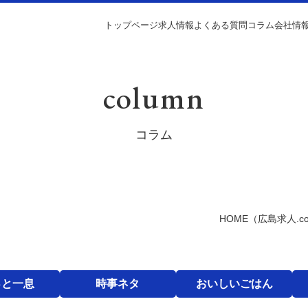
トップページ
求人情報
よくある質問
コラム
会社情
column
コラム
HOME
（広島求人.c
っと一息
時事ネタ
おいしいごはん