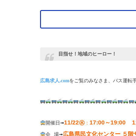
目指せ！地域のヒーロー！
広島求人.com
をご覧のみなさま、バス運転
11/22㊌
17:00～19:00
1
開催日➟
：
広島県民文化センター ５階
会 場➟