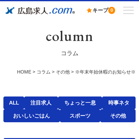
キープ
0
column
コラム
HOME
>
コラム
>
その他
>
※年末年始休暇のお知らせ※
ALL
注目求人
ちょっと一息
時事ネタ
おいしいごはん
スポーツ
その他