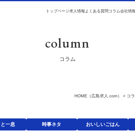
トップページ
求人情報
よくある質問
コラム
会社情
column
コラム
HOME
（広島求人.com）
>
コ
っと一息
時事ネタ
おいしいごはん