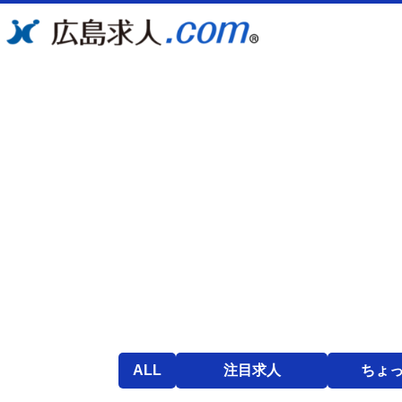
ALL
注目求人
ちょ