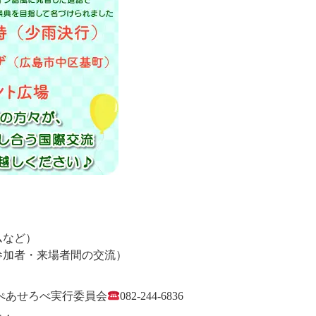
ムなど）
参加者・来場者間の交流）
ぺあせろべ実行委員会
082-244-6836