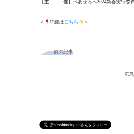
【主 催】ぺあせろべ2024新春実行委
＜
詳細は
こちら
＞
前の記事
広島