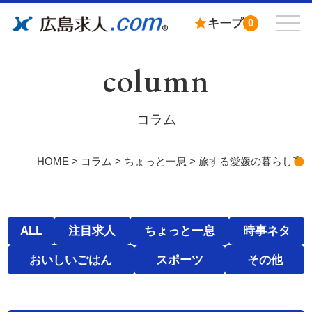
キープ
0
column
コラム
HOME
>
コラム
>
ちょっと一息
>
旅する愛媛の暮らし
ALL
注目求人
ちょっと一息
時事ネタ
おいしいごはん
スポーツ
その他