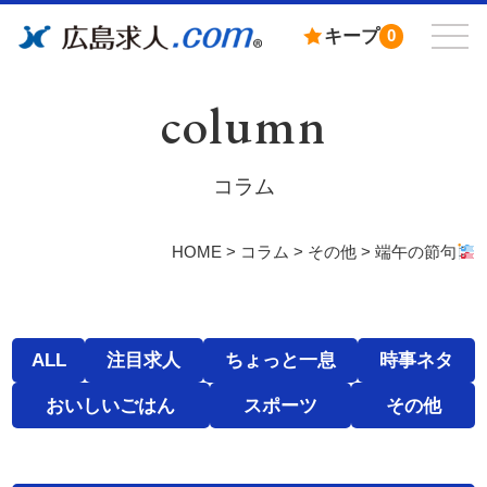
キープ
0
column
コラム
HOME
>
コラム
>
その他
>
端午の節句
ALL
注目求人
ちょっと一息
時事ネタ
おいしいごはん
スポーツ
その他