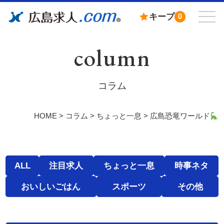
キープ
0
column
コラム
HOME
>
コラム
>
ちょっと一息
>
広島恐竜ワールド
ALL
注目求人
ちょっと一息
時事ネタ
おいしいごはん
スポーツ
その他