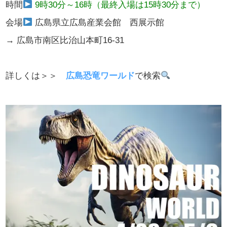
時間
9時30分～16時（最終入場は15時30分まで）
会場
広島県立広島産業会館 西展示館
→
広島市南区比治山本町16-31
詳しくは＞＞
広島恐竜ワールド
で検索