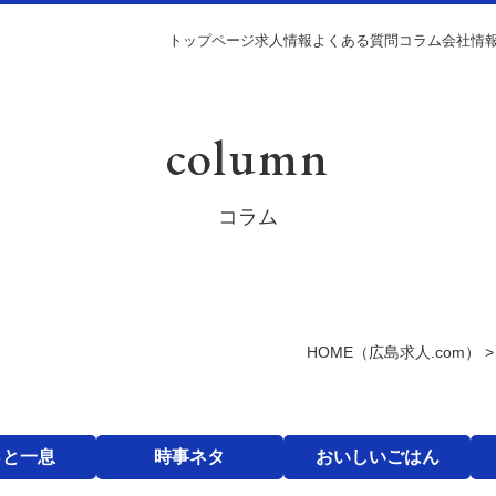
トップページ
求人情報
よくある質問
コラム
会社情
column
コラム
HOME
（広島求人.com）
っと一息
時事ネタ
おいしいごはん