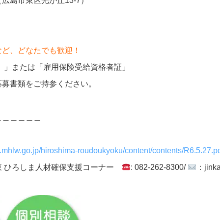
（広島市東区光が丘13-7）
など、どなたでも歓迎！
）」または「雇用保険受給資格者証」
応募書類をご持参ください。
＿＿＿＿＿＿
ite.mhlw.go.jp/hiroshima-roudoukyoku/content/contents/R6.5.27.p
東 ひろしま人材確保支援コーナー
: 082-262-8300/
：jink