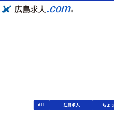
ALL
注目求人
ちょ