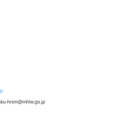
df
aku-hrsm@mhlw.go.jp