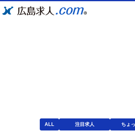
ALL
注目求人
ちょ