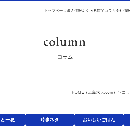
トップページ
求人情報
よくある質問
コラム
会社情
column
コラム
HOME
（広島求人.com）
>
コ
っと一息
時事ネタ
おいしいごはん