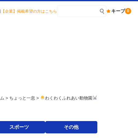
キープ
0
報
【企業】掲載希望の方はこちら
ラム
>
ちょっと一息
>
わくわくふれあい動物園
スポーツ
その他