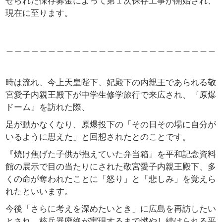
せられた
保存募金によって第１次保存工事が開始され、
現在に至ります。
＿＿＿＿＿＿＿＿＿＿＿＿＿＿＿＿＿＿＿＿＿＿＿＿＿
時は流れ、今上天皇陛下、妃殿下の内親王であられる敬
宮愛子内親王殿下が中学生修学旅行で来広され、『
原爆
ドーム』を訪れた際、
足が動かなくなり、原爆投下の「その日その場に自分が
いるように思えた」と回想されたとのことです。
『焼け焦げた子供が抱えていた弁当箱』を平和記念資料
館の展示で目の当たりにされた敬宮愛子内親王殿下、多
くの命が奪われたことに「怒り」と「悲しみ」を覚えら
れたといいます。
今後「さらに考えを深めたいとき」に広島を再訪したい
とされ、核兵器廃絶が実現するまで燃やし続けられる
平