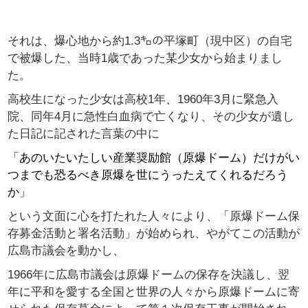
それは、爆心地から約1.3㌔の平塚町（現中区）の自宅
で被爆した、当時1歳であった某少女から始まりまし
た。
高校生になった少女は高校1年、1960年3月に緊急入
院、同年4月に急性白血病で亡くなり、その少女が遺し
た日記に記された言葉の中に
「
あのいたいたしい産業奨励館（原爆ドーム）だけがい
つまでも恐るべき原爆を世にうったえてくれるだろう
か
」
という文面に心を打たれた人々により、
「原爆ドーム保
存募金活動と署名活動」が始められ、やがてこの活動が
広島市議会を動かし、
1966年に広島市議会は原爆ドームの保存を決議し、翌
年に平和を愛する全国と世界の人々から原爆ドームに寄