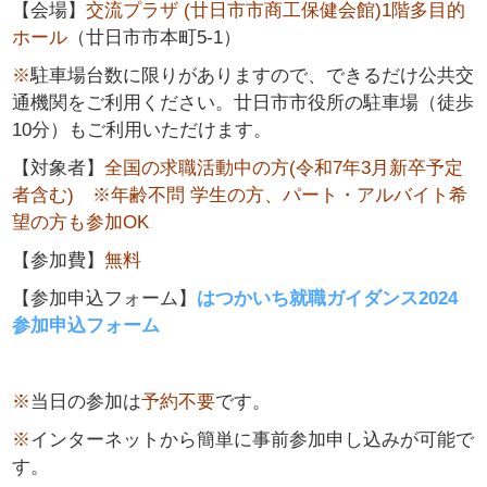
【会場】
交流プラザ (廿日市市商工保健会館)1階多目的
ホール
（廿日市市本町5-1）
※
駐車場台数に限りがありますので、できるだけ公共交
通機関をご利用ください。
廿日市市役所の駐車場（徒歩
10分）もご利用いただけます。
【対象者】
全国の求職活動中の方(令和7年3月新卒予定
者含む) ※年齢不問 学生の方、パート・アルバイト希
望の方も参加OK
【参加費】
無料
【
参加申込フォーム】
はつかいち就職ガイダンス2024
参加申込フォーム
※
当日の参加は
予約不要
です。
※
インターネットから簡単に事前参加申し込みが可能で
す。