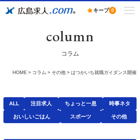
キープ
0
column
コラム
HOME
>
コラム
>
その他
>
はつかいち就職ガイダンス開催
ALL
注目求人
ちょっと一息
時事ネタ
おいしいごはん
スポーツ
その他