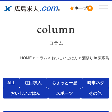
キープ
0
column
コラム
HOME
>
コラム
>
おいしいごはん
>
酒祭り in 東広島
ALL
注目求人
ちょっと一息
時事ネタ
おいしいごはん
スポーツ
その他