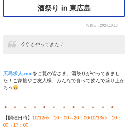
酒祭り in 東広島
投稿日：2024.10.10
今年もやってきた！
広島求人.com
をご覧の皆さま、酒祭りがやってきまし
た！ご家族やご友人様、みんなで食べて飲んで盛り上が
ろう
＊
…
＊
…
＊
…
＊
…
＊
…
＊
…
＊
…
＊
…
＊
…
＊
…
＊
…
＊
…
【
開催日時】
10/12㊏ 10：00→20：00/10/13㊐ 10：
00→17：00