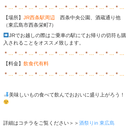
＊
…
＊
…
＊
…
＊
…
＊
…
＊
…
＊
…
＊
…
＊
…
＊
…
＊
…
＊
…
【場所
】
JR西条駅周辺
西条中央公園、酒蔵通り他
（東広島市西条栄町7）
JRでお越しの際はご乗車の駅にてお帰りの切符も購
入されることをオススメ致します。
＊
…
＊
…
＊
…
＊
…
＊
…
＊
…
＊
…
＊
…
＊
…
＊
…
＊
…
＊
…
【料金】
飲食代有料
＊
…
＊
…
＊
…
＊
…
＊
…
＊
…
＊
…
＊
…
＊
…
＊
…
＊
…
＊
…
美味しいもの食べて飲んでおおいに盛り上がろう！
詳細はコチラをご覧ください＞＞
酒祭りin 東広島