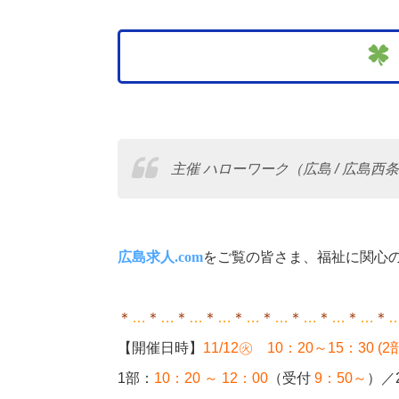
主催 ハローワーク（広島 / 広島西条 /
広島求人.com
をご覧の皆さま、福祉に関心
＊
…
＊
…
＊
…
＊
…
＊
…
＊
…
＊
…
＊
…
＊
…
＊
【
開催日時】
11/12㊋ 10：20～15：30 (2
1部：
10：20 ～ 12：00
（受付
9：50～
）／