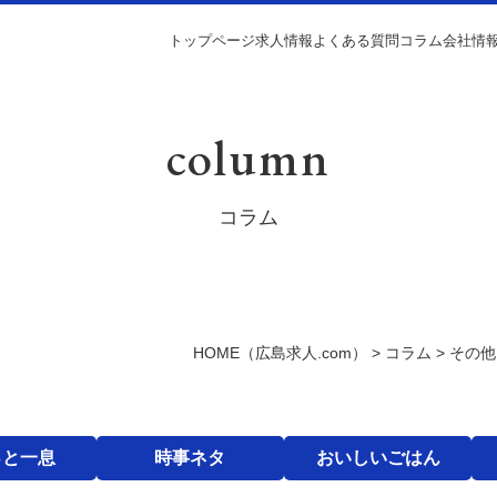
トップページ
求人情報
よくある質問
コラム
会社情
column
コラム
HOME
（広島求人.com）
>
コラム
>
その他
っと一息
時事ネタ
おいしいごはん