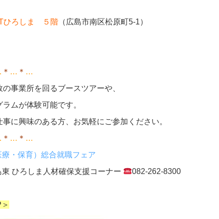
NTひろしま ５階
（広島市南区松原町5-1）
…
＊
…
＊
…
数の事業所を回るブースツアーや、
グラムが体験可能です。
仕事に興味のある方、お気軽にご参加ください。
…
＊
…
＊
…
医療・保育）総合就職フェア
東 ひろしま人材確保支援コーナー
082‐262-8300
P＞