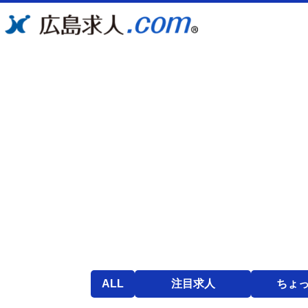
ALL
注目求人
ちょ