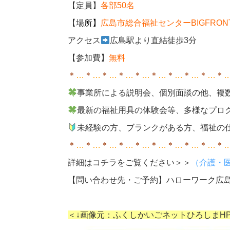
【定員】
各部50名
【場
所
】
広島市総合福祉センターBIGFRO
アクセス
広島駅より直結徒歩3分
【参加費】
無料
＊
…
＊
…
＊
…
＊
…
＊
…
＊
…
＊
…
＊
…
＊
…
＊
事業所による説明会、個別面談の他、複
最新の福祉用具の体験会等、多様なプロ
未経験の方、ブランクがある方、福祉の
＊
…
＊
…
＊
…
＊
…
＊
…
＊
…
＊
…
＊
…
＊
…
＊
詳細はコチラをご覧ください＞＞
（介護・
【問い合わせ先・ご予約】ハローワーク広島
＜↓画像元：ふくしかいごネットひろしまH