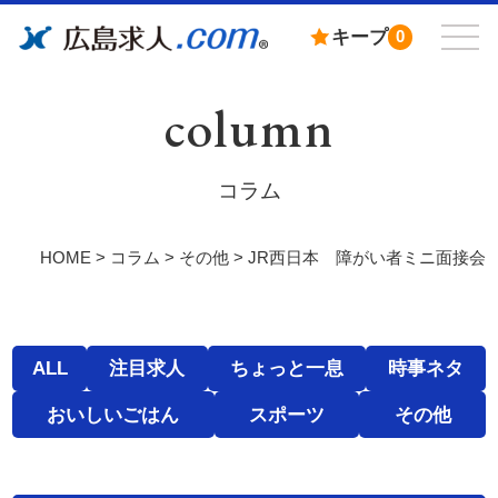
キープ
0
column
コラム
HOME
>
コラム
>
その他
>
JR西日本 障がい者ミニ面接会
ALL
注目求人
ちょっと一息
時事ネタ
おいしいごはん
スポーツ
その他