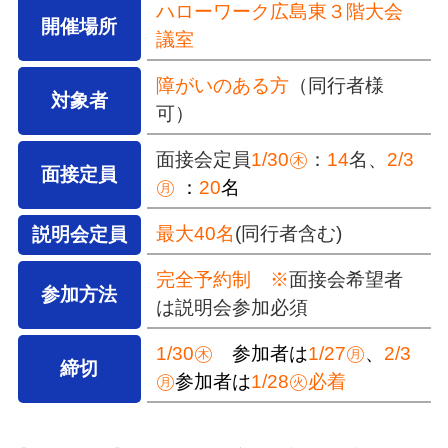
ハローワーク広島東３階大会
開催場所
議室
障がいのある方
（同行者様
対象者
可）
面接会定員
1/30㊍
：
14
名、
2
/3
面接定員
㊊
：
20
名
最大40名
(同行者含む)
説明会定員
完全予約制 ※
面接会希望者
参加方法
は説明会参加必須
1/30㊍
参加者は
1/27㊊
、
2/3
締切
㊊
参加者は
1/28㊋必着