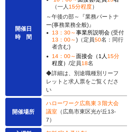
（一人
15分程度
）
～午後の部～『業務パートナ
ー(事務業務全般)』
開催日
13：30～
事業所説明会
(受付
時 間
13：00～
)（定員
50
名：同行
者含む)
14：00～
面接会（1人
15分
程度）
/定員
18
名
◆詳細は、別途職種別リーフ
レットと求人票をご覧くださ
い
ハローワーク広島東３階大会
議室
（広島市東区光が丘13-
開催場所
7）