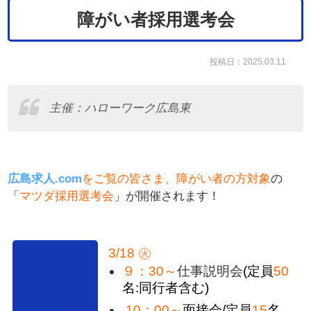
障がい者採用選考会
投稿日：2025.03.11
主催：ハローワーク広島東
広島求人.com
をご覧の皆さま、障がい者の方
対象
の
「
マツダ採用選考会
」が開催されます！
3/18 ㊋
９：30～
仕事説明会
(定員
50
名:同行者含む)
10：00～
面接会/定員
15
名