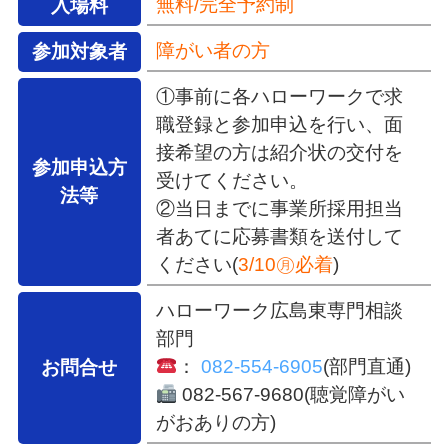
無料/完全予約制
入場料
障がい者の方
参加対象者
①事前に各ハローワークで求
職登録と参加申込を行い、面
接希望の方は紹介状の交付を
参加申込方
受けてください。
法等
②当日までに事業所採用担当
者あてに応募書類を送付して
ください(
3/10㊊必着
)
ハローワーク広島東専門相談
部門
：
082-554-6905
(部門直通)
お問合せ
082-567-9680(聴覚障がい
がおありの方)