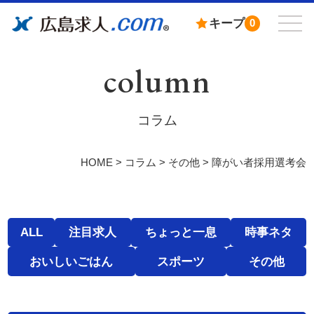
キープ
0
column
コラム
HOME
>
コラム
>
その他
>
障がい者採用選考会
ALL
注目求人
ちょっと一息
時事ネタ
おいしいごはん
スポーツ
その他