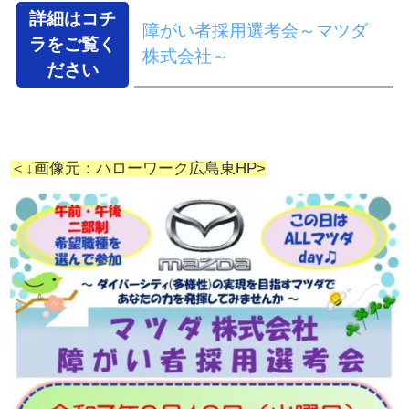
詳細はコチ
障がい者採用選考会
～マツダ
ラをご覧く
株式会社～
ださい
＜↓画像元：ハローワーク広島東HP>