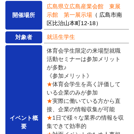
広島県立広島産業会館 東展
示館 第一展示場
（ 広島市南
開催場所
区比治山本町12-18）
就活生学生
対象者
体育会学生限定の来場型就職
活動セミナーは参加メリット
が多数♪
《参加メリット》
★
体育会学生を高く評価して
いる企業のみが参加
★
実際に働いている方から直
接、企業の情報収集が可能
★
1日で様々な業界の情報を収
イベント概
集できて効率的
要