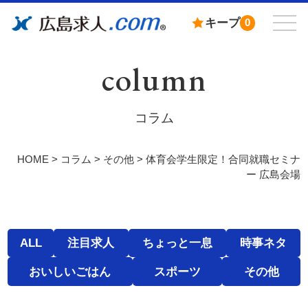
キープ
0
column
コラム
HOME
>
コラム
>
その他
>
体育会学生限定！合同就職セミナ
ー 広島会場
ALL
注目求人
ちょっと一息
時事ネタ
おいしいごはん
スポーツ
その他