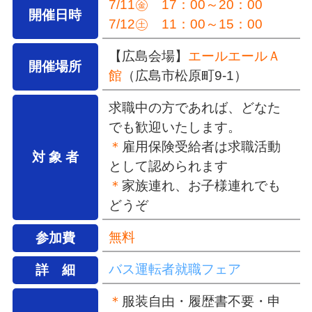
7/11㊎ 17：00～20：00
開催日時
7/12㊏ 11：00～15：00
【広島会場】
エールエールＡ
開催場所
館
（広島市松原町9-1）
求職中の方であれば、どなた
でも歓迎いたします。
＊
雇用保険受給者は求職活動
対 象 者
として認められます
＊
家族連れ、お子様連れでも
どうぞ
無料
参加費
バス運転者就職フェア
詳 細
＊
服装自由・履歴書不要・申