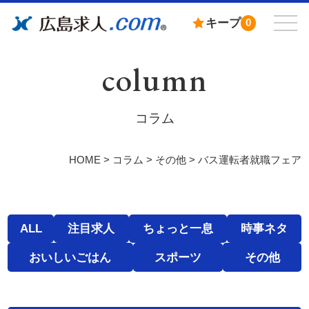
キープ
0
column
コラム
HOME
>
コラム
>
その他
>
バス運転者就職フェア
ALL
注目求人
ちょっと一息
時事ネタ
おいしいごはん
スポーツ
その他