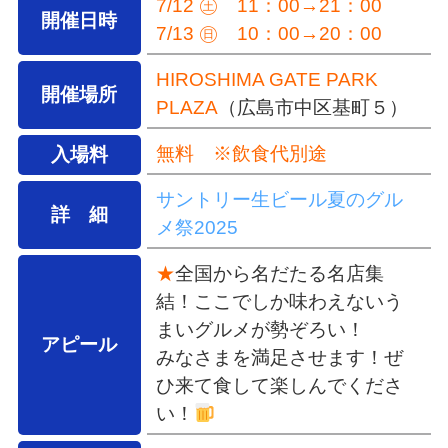
7/12 ㊏ 11：00→21：00
開催日時
7/13 ㊐ 10：00→20：00
HIROSHIMA GATE PARK
開催場所
PLAZA
（広島市中区基町５）
無料 ※飲食代別途
入場料
サントリー生ビール夏のグル
詳 細
メ祭2025
★
全国から名だたる名店集
結！ここでしか味わえないう
まいグルメが勢ぞろい！
アピール
みなさまを満足させます！ぜ
ひ来て食して楽しんでくださ
い！