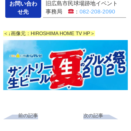
旧広島市民球場跡地イベント
お問い合わ
事務局
：
082-208-2090
せ先
＜↓画像元：HIROSHIMA HOME TV HP＞
前の記事
次の記事