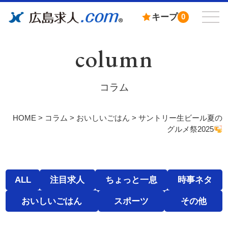
キープ
0
column
コラム
HOME
>
コラム
>
おいしいごはん
>
サントリー生ビール夏の
グルメ祭2025
ALL
注目求人
ちょっと一息
時事ネタ
おいしいごはん
スポーツ
その他