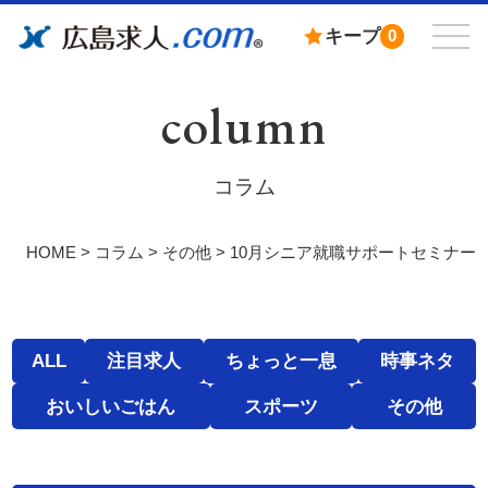
キープ
0
column
コラム
HOME
>
コラム
>
その他
>
10月シニア就職サポートセミナー
ALL
注目求人
ちょっと一息
時事ネタ
おいしいごはん
スポーツ
その他