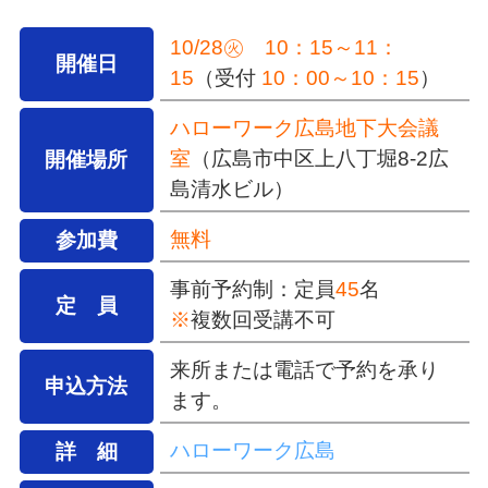
10/28㊋ 10：15～11：
開催日
15
（受付
10：00～10：15
）
ハローワーク広島地下大会議
室
（広島市中区上八丁堀8-2広
開催場所
島清水ビル）
無料
参加費
事前予約制：定員
45
名
定 員
※
複数回受講不可
来所または電話で予約を承り
申込方法
ます。
ハローワーク広島
詳 細