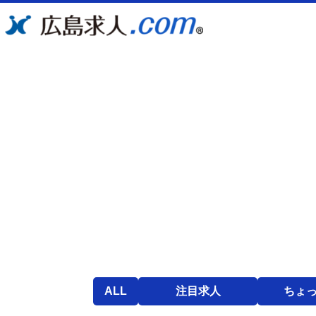
ALL
注目求人
ちょ