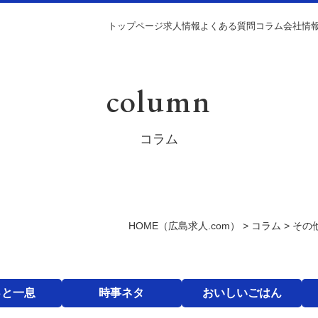
トップページ
求人情報
よくある質問
コラム
会社情
column
コラム
HOME
（広島求人.com）
>
コラム
>
その
っと一息
時事ネタ
おいしいごはん