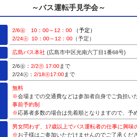
～バス運転手見学会～
2/6㊎ 10：00～12：00
（予定）
2/24㊋ 10：00～12：00
（予定）
広島バス本社
(広島市中区光南六丁目1番68号)
2/6㊎：
2/2㊊ 17:00
まで
2/24㊋：
2/18㊌17:00
まで
無料
※
会場までの交通費などは参加者自身でご負担い
事前予約制
※
応募者多数の場合は先着順となりますので、予め
男女問わず、17歳以上でバス運転者の仕事に興味の
※
お子様はご参加いただけませんのでご了承くだ