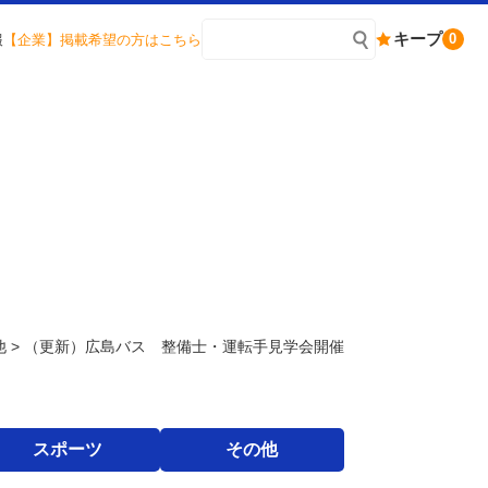
キープ
0
報
【企業】掲載希望の方はこちら
他
>
（更新）広島バス 整備士・運転手見学会開催
スポーツ
その他