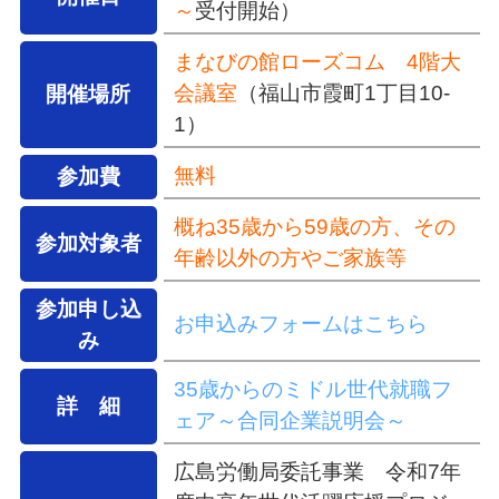
～
受付開始）
まなびの館ローズコム 4階大
会議室
（福山市霞町1丁目10-
開催場所
1）
無料
参加費
概ね35歳から59歳の方、その
参加対象者
年齢以外の方やご家族等
参加申し込
お申込みフォームはこちら
み
35歳からのミドル世代就職フ
詳 細
ェア～合同企業説明会～
広島労働局委託事業 令和7年