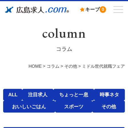
キープ
0
column
コラム
HOME
>
コラム
>
その他
>
ミドル世代就職フェア
ALL
注目求人
ちょっと一息
時事ネタ
おいしいごはん
スポーツ
その他