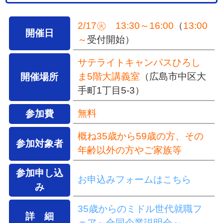
2/17㊋ 13:30～16:00
（
13:00
開催日
～
受付開始）
サテライトキャンパスひろし
ま5階大講義室
（広島市中区大
開催場所
手町1丁目5-3）
無料
参加費
概ね35歳から59歳の方、その
参加対象者
年齢以外の方やご家族等
参加申し込
お申込みフォームはこちら
み
35歳からのミドル世代就職フ
詳 細
ェア～合同企業説明会～