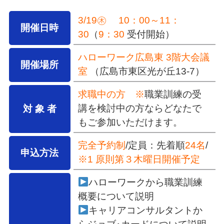
3/19㊍ 10：00～11：
開催日時
30
（
9：30
受付開始）
ハローワーク広島東 3階大会議
開催場所
室
（広島市東区光が丘13-7）
求職中の方 ※
職業訓練の受
講を検討中の方ならどなたで
対 象 者
もご参加いただけます。
完全予約制
/定員：先着順
24名
/
申込方法
※1 原則第３木曜日開催予定
ハローワークから職業訓練
概要について説明
キャリアコンサルタントか