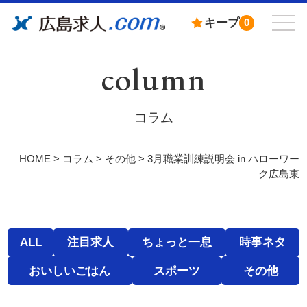
キープ
0
column
コラム
HOME
>
コラム
>
その他
>
3月職業訓練説明会 in ハローワー
ク広島東
ALL
注目求人
ちょっと一息
時事ネタ
おいしいごはん
スポーツ
その他