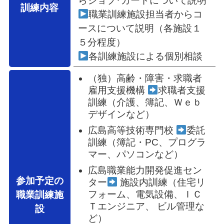
らジョブ･カードについて説明
訓練内容
職業訓練施設担当者からコ
ースについて説明（各施設１
５分程度）
各訓練施設による個別相談
（独）高齢・障害・求職者
雇用支援機構
求職者支援
訓練（介護、簿記、Ｗｅｂ
デザインなど）
広島高等技術専門校
委託
訓練（簿記・PC、プログラ
マー、パソコンなど）
広島職業能力開発促進セン
参加予定の
ター
施設内訓練（住宅リ
フォーム、電気設備、ＩＣ
職業訓練施
Ｔエンジニア、 ビル管理な
設
ど）