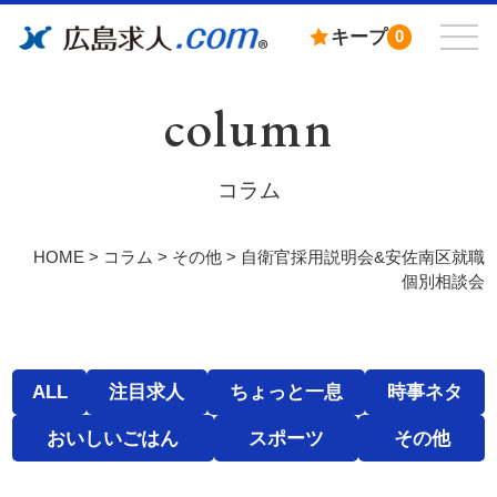
キープ
0
column
コラム
HOME
>
コラム
>
その他
>
自衛官採用説明会&安佐南区就職
個別相談会
ALL
注目求人
ちょっと一息
時事ネタ
おいしいごはん
スポーツ
その他