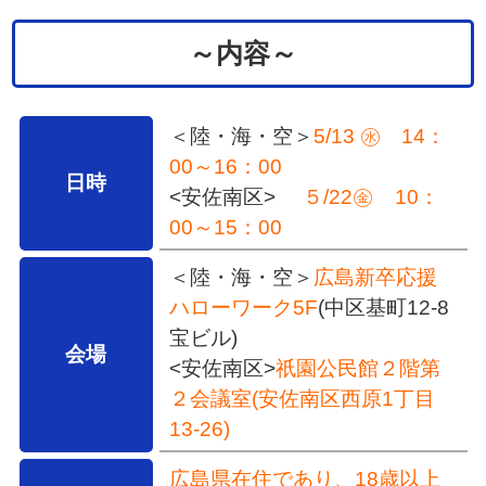
～内容～
＜陸・海・空＞
5/13 ㊌
14：
00～16：00
日時
<安佐南区>
５/22㊎ 10：
00～15：00
＜陸・海・空＞
広島新卒応援
ハローワーク5F
(中区基町12-8
宝ビル)
会場
<安佐南区>
祇園公民館２階第
２会議室(安佐南区西原1丁目
13-26)
広島県在住であり、18歳以上