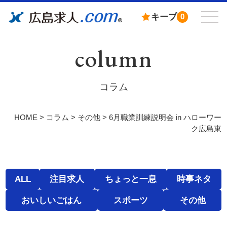
キープ
0
column
コラム
HOME
>
コラム
>
その他
>
6月職業訓練説明会 in ハローワー
ク広島東
ALL
注目求人
ちょっと一息
時事ネタ
おいしいごはん
スポーツ
その他