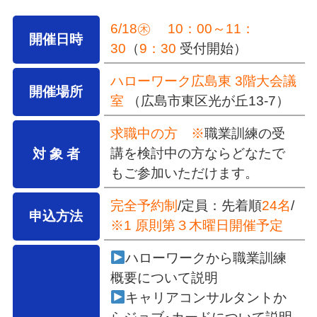
6/18㊍ 10：00～11：
開催日時
30
（
9：30
受付開始）
ハローワーク広島東 3階大会議
開催場所
室
（広島市東区光が丘13-7）
求職中の方 ※
職業訓練の受
講を検討中の方ならどなたで
対 象 者
もご参加いただけます。
完全予約制
/定員：先着順
24名
/
申込方法
※1 原則第３木曜日開催予定
ハローワークから職業訓練
概要について説明
キャリアコンサルタントか