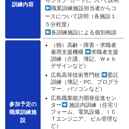
らジョブ･カードについて説明
訓練内容
職業訓練施設担当者からコ
ースについて説明（各施設１
５分程度）
各訓練施設による個別相談
（独）高齢・障害・求職者
雇用支援機構
求職者支援
訓練（介護、簿記、Ｗｅｂ
デザインなど）
広島高等技術専門校
委託
訓練（簿記・PC、プログラ
マー、パソコンなど）
広島職業能力開発促進セン
参加予定の
ター
施設内訓練（住宅リ
フォーム、電気設備、ＩＣ
職業訓練施
Ｔエンジニア、 ビル管理な
設
ど）