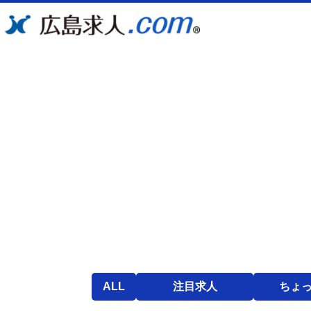
ALL
注目求人
ちょ