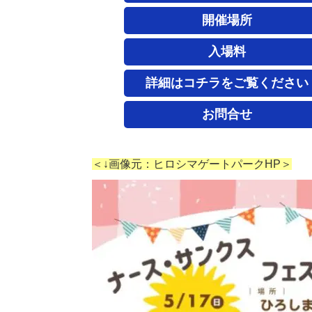
開催場所
入場料
詳細はコチラをご覧ください
お問合せ
＜↓画像元：ヒロシマゲートパークHP＞