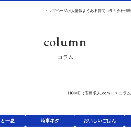
トップページ
求人情報
よくある質問
コラム
会社情
column
コラム
HOME
（広島求人.com）
>
コラム
っと一息
時事ネタ
おいしいごはん