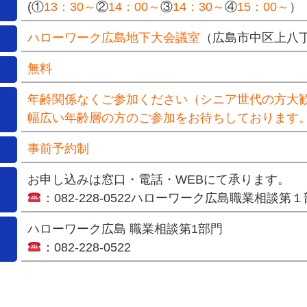
(①
13：30～
②
14：00～
③
14：30～
④
15：00～
）
ハローワーク広島地下大会議室
（広島市中区上八丁
無料
年齢関係なくご参加ください（シニア世代の方大
幅広い年齢層の方のご参加をお待ちしております
事前予約制
お申し込みは窓口・電話・WEBにて承ります。
：
082-228-0522
ハローワーク広島職業相談第１
ハローワーク広島 職業相談第1部門
：
082-228-0522