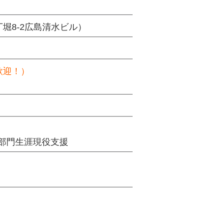
堀8-2広島清水ビル）
歓迎！）
。
部門生涯現役支援