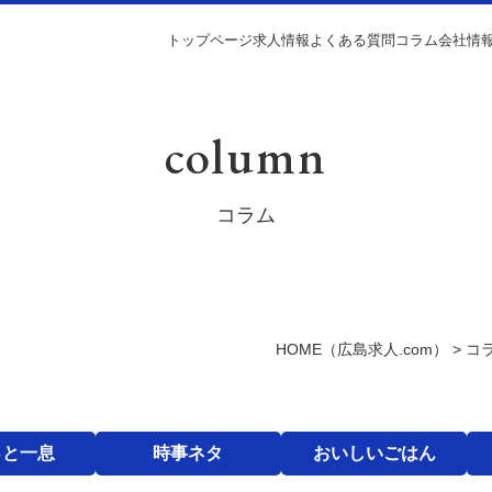
トップページ
求人情報
よくある質問
コラム
会社情
column
コラム
HOME
（広島求人.com）
>
コ
っと一息
時事ネタ
おいしいごはん