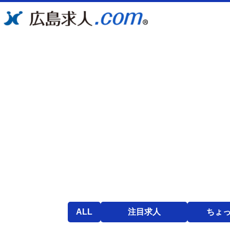
ALL
注目求人
ちょ