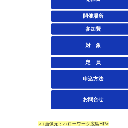
開催場所
参加費
対 象
定 員
申込方法
お問合せ
＜↓画像元：ハローワーク広島HP>