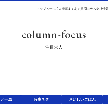
トップページ
求人情報
よくある質問
コラム
会社情
column-focus
注目求人
っと一息
時事ネタ
おいしいごはん