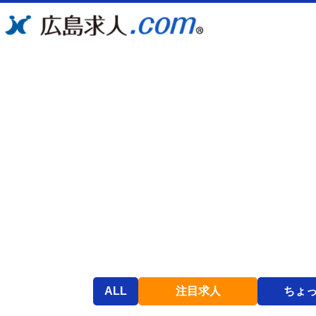
ALL
注目求人
ちょ