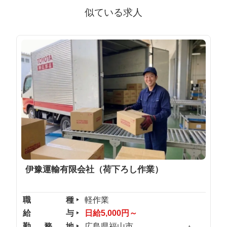
似ている求人
伊豫運輸有限会社（荷下ろし作業）
職種
軽作業
給与
日給5,000円～
勤務地
広島県福山市