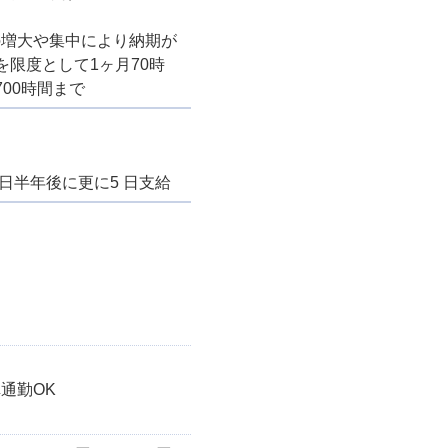
し
の増大や集中により納期が
を限度として1ヶ月70時
700時間まで
 日半年後に更に5 日支給
通勤OK