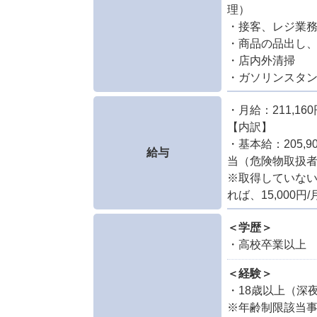
理）
・接客、レジ業
・商品の品出し
・店内外清掃
・ガソリンスタ
・月給：211,160
【内訳】
・基本給：205,9
給与
当（危険物取扱者乙
※取得していな
れば、15,000円
＜学歴＞
・高校卒業以上
＜経験＞
・18歳以上（深
※年齢制限該当