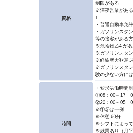
制限がある
※深夜営業がある
止
資格
・普通自動車免許
・ガソリンスタ
等の接客がある
※危険物乙4 が
※ガソリンスタ
※経験者大歓迎,
※ガソリンスタ
験の少ない方に
・変形労働時間制
①08：00～17：0
②20：00～05：0
※①②は一例
※休憩 60分
時間
※シフトによっ
※残業あり（月平