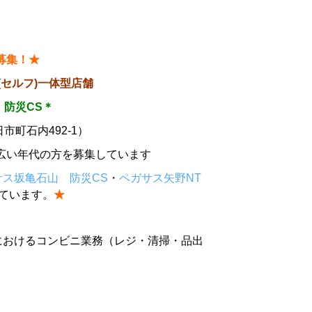
募集！★
セルフ)一体型店舗
 防災CS＊
市町石内492-1）
広い年代の方を募集しています
サス坂亀石山 防災CS
・
ペガサス矢野NT
ています。
★
におけるコンビニ業務（レジ・清掃・品出