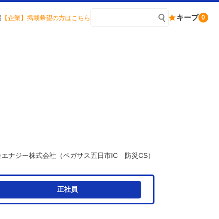
キープ
0
報
【企業】掲載希望の方はこちら
合エナジー株式会社（ペガサス五日市IC 防災CS）
正社員