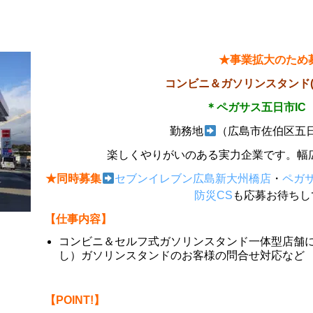
★事業拡大のため
コンビニ＆ガソリンスタンド(
＊ペガサス五日市IC
勤務地
（広島市佐伯区五日
楽しくやりがいのある実力企業です。幅
★同時募集
セブンイレブン広島新大州橋店
・
ペガ
防災CS
も応募お待ちし
【仕事内容】
コンビニ＆セルフ式ガソリンスタンド一体型店舗
し）ガソリンスタンドのお客様の問合せ対応など
【POINT!】