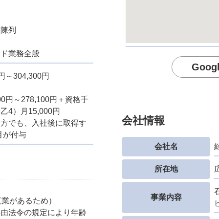
務
、陳列
ンド業務全般
Goo
円～304,300円
00円～278,100円＋資格手
4）月15,000円
会社情報
い方でも、入社後に取得す
/月が付与
会社名
所在地
事業内容
夜業があるため）
事由法令の規定により年齢