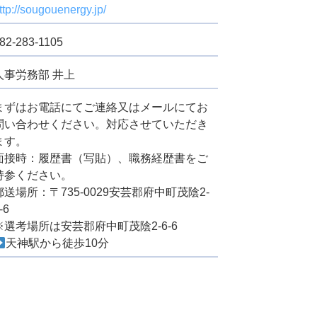
ttp://sougouenergy.jp/
82-283-1105
人事労務部 井上
まずは
お電話にてご連絡又はメールにてお
問い合わせください。対応させていただき
ます。
面接時：履歴書（写貼）、職務経歴書をご
持参ください。
郵送場所：〒735-0029
安芸郡府中町茂陰2-
-6
※選考場所は安芸郡府中町茂陰2-6-6
天神駅から徒歩10分