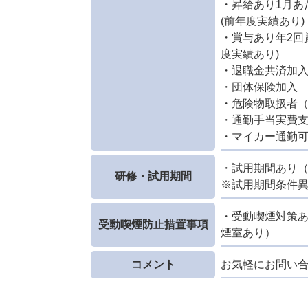
・昇給あり1月あたり
(前年度実績あり)
・賞与あり年2回賞
度実績あり)
・退職金共済加
・団体保険加入
・危険物取扱者（乙
・通勤手当実費支給
・マイカー通勤
・試用期間あり（
研修・試用期間
※試用期間条件
・受動喫煙対策
受動喫煙防止措置事項
煙室あり）
コメント
お気軽にお問い