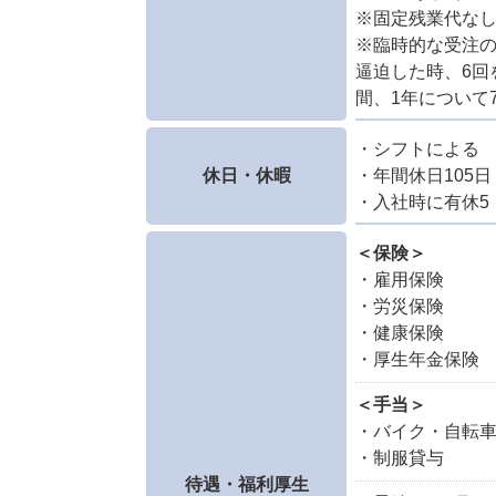
※固定残業代な
※臨時的な受注
逼迫した時、6回
間、1年について
・シフトによる
休日・休暇
・年間休日105日
・入社時に有休5
＜保険＞
雇用保険
労災保険
健康保険
厚生年金保険
＜手当＞
バイク・自転車
制服貸与
待遇・福利厚生