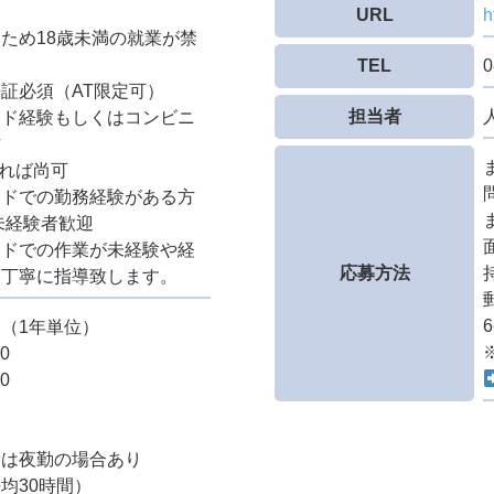
URL
h
ため18歳未満の就業が禁
TEL
0
証必須（AT限定可）
担当者
ンド経験もしくはコンビニ
方
あれば尚可
ンドでの勤務経験がある方
未経験者歓迎
ンドでの作業が未経験や経
応募方法
は丁寧に指導致します。
6
（1年単位）
0
0
ては夜勤の場合あり
均30時間）