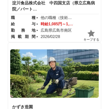
淀川食品株式会社 中四国支店（県立広島病
院／パート…
職種
他の職種（技術・専門職）
給与
時給1,085円～1,200円
勤務地
広島県広島市南区
掲載期間
2026/02/28
キープする
かずき造園