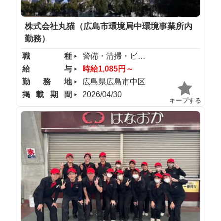
株式会社丸猫（広島市環境局中環境事業所内
勤務）
職種
警備・清掃・ビル管理
給与
時給1,085円～
勤務地
広島県広島市中区
掲載期間
2026/04/30
キープする