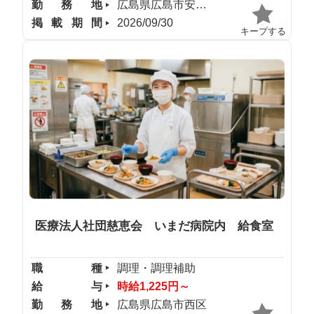
勤務地
広島県広島市安佐南区
掲載期間
2026/09/30
キープする
医療法人社団慈恵会 いまだ病院内 給食室
職種
調理・調理補助
給与
時給1,225円～
勤務地
広島県広島市西区