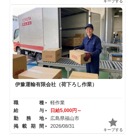
キープする
伊豫運輸有限会社（荷下ろし作業）
職種
軽作業
給与
日給5,000円～
勤務地
広島県福山市
掲載期間
2026/08/31
キープする