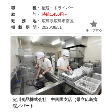
職種
配送・ドライバー
給与
時給1,450円～
勤務地
広島県広島市南区
掲載期間
2026/08/31
キープする
淀川食品株式会社 中四国支店（県立広島病
院／パート…