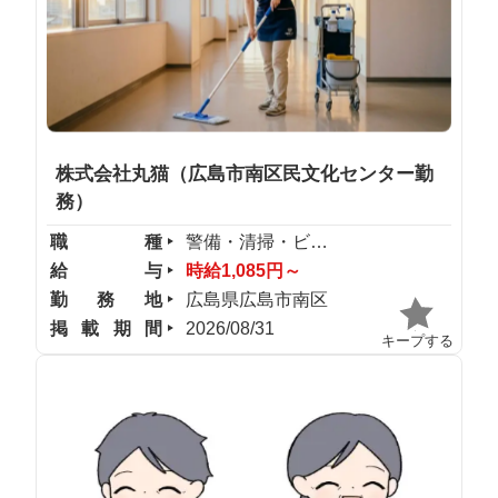
株式会社丸猫（広島市南区民文化センター勤
務）
職種
警備・清掃・ビル管理
給与
時給1,085円～
勤務地
広島県広島市南区
掲載期間
2026/08/31
キープする