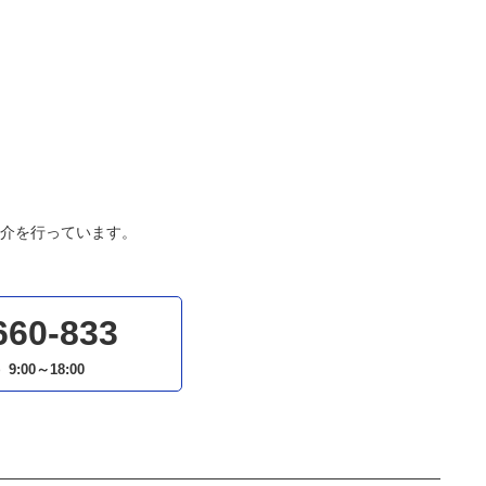
介を行っています。
660-833
）
9:00～18:00