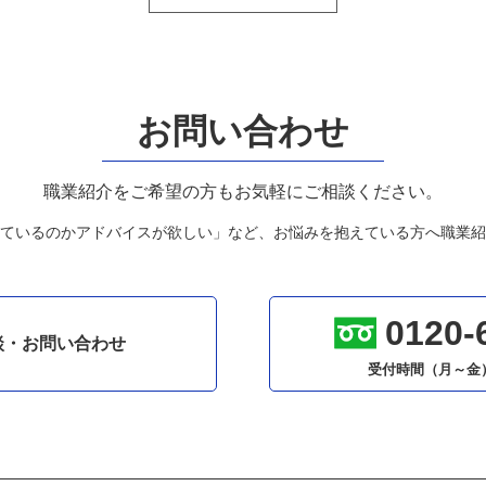
お問い合わせ
職業紹介をご希望の方もお気軽にご相談ください。
ているのかアドバイスが欲しい」など、お悩みを抱えている方へ職業紹
0120-
談・お問い合わせ
受付時間（月～金