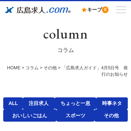
キープ
0
column
コラム
HOME
>
コラム
>
その他
>
「広島求人ガイド」4月5日号 発
行のお知らせ
ALL
注目求人
ちょっと一息
時事ネタ
おいしいごはん
スポーツ
その他