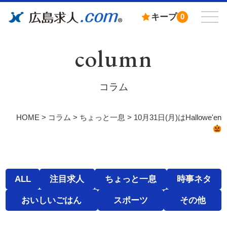
キープ
0
column
コラム
HOME
>
コラム
>
ちょっと一息
>
10月31日(月)はHallowe'en
ALL
注目求人
ちょっと一息
時事ネタ
おいしいごはん
スポーツ
その他