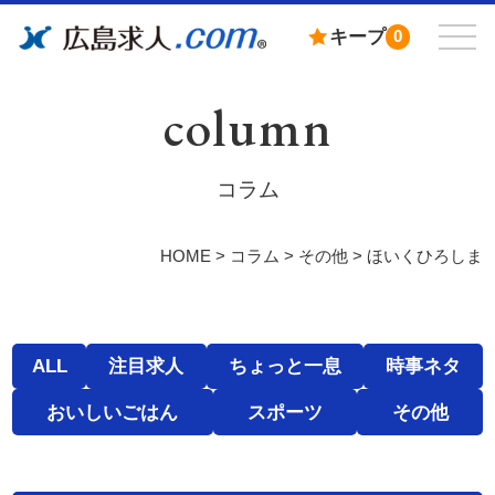
キープ
0
column
コラム
HOME
>
コラム
>
その他
>
ほいくひろしま
ALL
注目求人
ちょっと一息
時事ネタ
おいしいごはん
スポーツ
その他