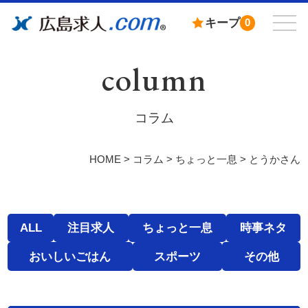
キープ
0
column
コラム
HOME
>
コラム
>
ちょっと一息
>
とうかさん
ALL
注目求人
ちょっと一息
時事ネタ
おいしいごはん
スポーツ
その他