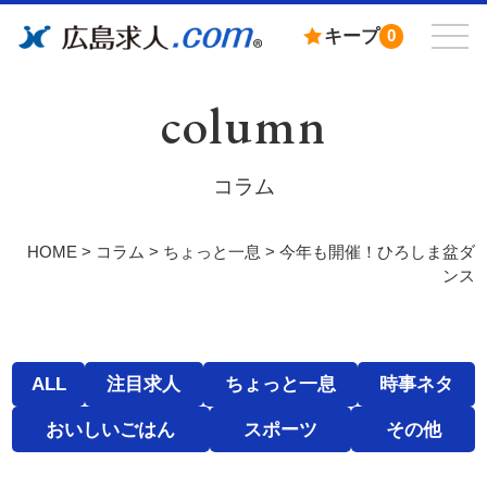
キープ
0
column
コラム
HOME
>
コラム
>
ちょっと一息
>
今年も開催！ひろしま盆ダ
ンス
ALL
注目求人
ちょっと一息
時事ネタ
おいしいごはん
スポーツ
その他