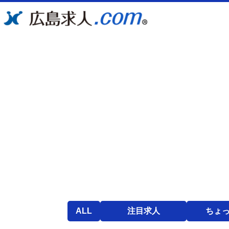
ALL
注目求人
ちょ