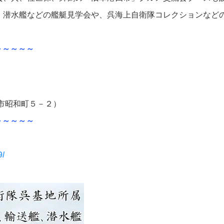
、潜水艦などの艦艇見学会や、呉海上自衛隊コレクションなど
～～～～～
市昭和町５－２）
～～～～～
9/