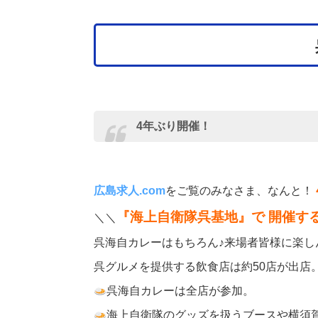
4年ぶり開催！
広島求人.com
をご覧のみなさま、なんと！
『海上自衛隊呉基地』で 開催す
＼＼
呉海自カレーはもちろん♪来場者皆様に楽
呉グルメを提供する飲食店は約50店が出店
呉海自カレーは全店が参加。
海上自衛隊のグッズを扱うブースや横須