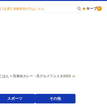
キープ
0
報
【企業】掲載希望の方はこちら
ごはん
>
呉海自カレー・呉グルメフェスタ2023
スポーツ
その他