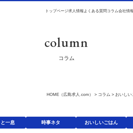
トップページ
求人情報
よくある質問
コラム
会社情
column
コラム
HOME
（広島求人.com）
>
コラム
>
おいしい
っと一息
時事ネタ
おいしいごはん