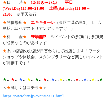
★
日 時
★
12/19㊋～23㊏
平日
(WeekDay)15:00~21:00 、土曜(Saturday)11:00～
21:00
※雨天決行
★
開催場所
★
エキキターレ
（東区二葉の里3丁目、広
島駅北口ペデストリアンデッキすぐ！）
★
料 金
★
来場無料
※イベントの参加には参加費
が必要なものがあります
★
約30店舗のお店が日替わりにて出店します！ワーク
ショップや体験会、スタンプラリーなど楽しいイベント
が開催中です！
★
…
★
…
★
…
★
…
★
…
★
…
★
…
★
…
★
…
★
…
★
…
★
…
★
＜
★
詳しくはコチラ
★
＞
https://www.htv.jp/event/2321.html