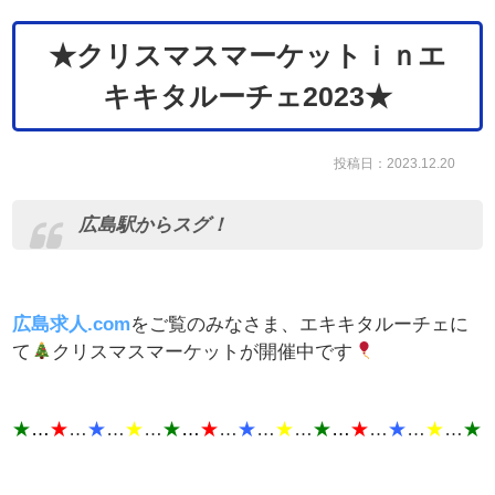
★クリスマスマーケットｉｎエ
キキタルーチェ2023★
投稿日：2023.12.20
広島駅からスグ！
広島求人.com
を
ご覧のみなさま、エキキタルーチェに
て
クリスマスマーケットが開催中です
★
…
★
…
★
…
★
…
★
…
★
…
★
…
★
…
★
…
★
…
★
…
★
…
★