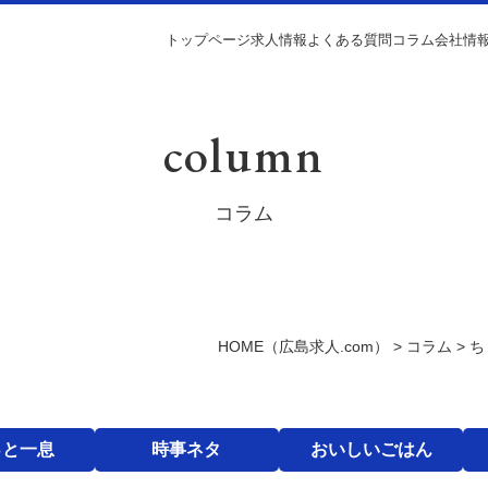
トップページ
求人情報
よくある質問
コラム
会社情
column
コラム
HOME
（広島求人.com）
>
コラム
>
ち
っと一息
時事ネタ
おいしいごはん