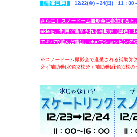
【開催日時】
12/22(金)～24(日) 1
さらに！
スノードーム撮影会に参加すると、
ekieをご利用で進呈される補助券（緑色）
エキパで遊んだ後は、ekieでショッピング
※スノードーム撮影会で進呈される補助券(
必ず補助券(水色)2枚分＋補助券(緑色)1枚