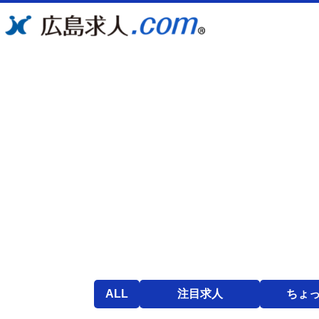
ALL
注目求人
ちょ