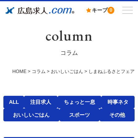
キープ
0
column
コラム
HOME
>
コラム
>
おいしいごはん
>
しまねふるさとフェア
ALL
注目求人
ちょっと一息
時事ネタ
おいしいごはん
スポーツ
その他