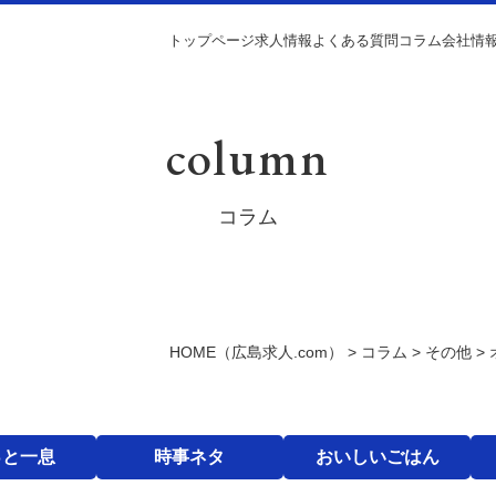
トップページ
求人情報
よくある質問
コラム
会社情
column
コラム
HOME
（広島求人.com）
>
コラム
>
その他
>
っと一息
時事ネタ
おいしいごはん