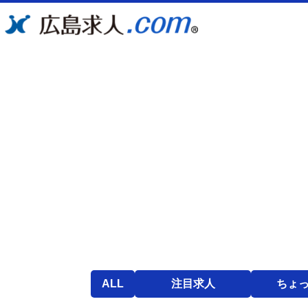
ALL
注目求人
ちょ