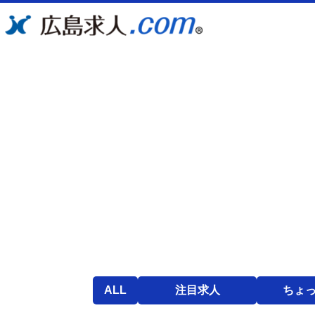
ALL
注目求人
ちょ