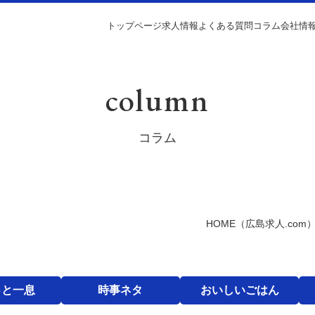
トップページ
求人情報
よくある質問
コラム
会社情
column
コラム
HOME
（広島求人.com
っと一息
時事ネタ
おいしいごはん