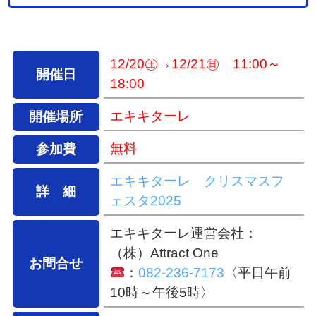
12/20㊏→12/21㊐ 11:00～
開催日
18:00
エキキターレ
開催場所
無料
参加費
エキキターレ クリスマスフ
詳 細
ェスタ2025
エキキターレ
運営会社：
（株）Attract One
お問合せ
：
082-236-7173
〈平日午前
10時～午後5時〉