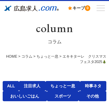
キープ
0
column
コラム
HOME
>
コラム
>
ちょっと一息
>
エキキターレ クリスマス
フェスタ2025
ALL
注目求人
ちょっと一息
時事ネタ
おいしいごはん
スポーツ
その他